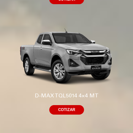
D-MAX TQL5014 4×4 MT
COTIZAR