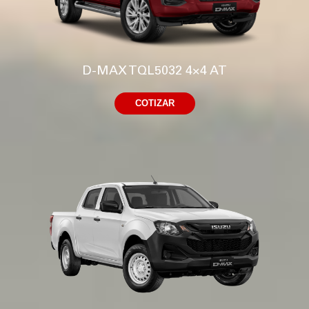
D-MAX TQL5032 4×4 AT
COTIZAR