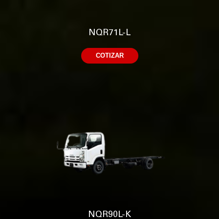
NQR71L-L
COTIZAR
NQR90L-K