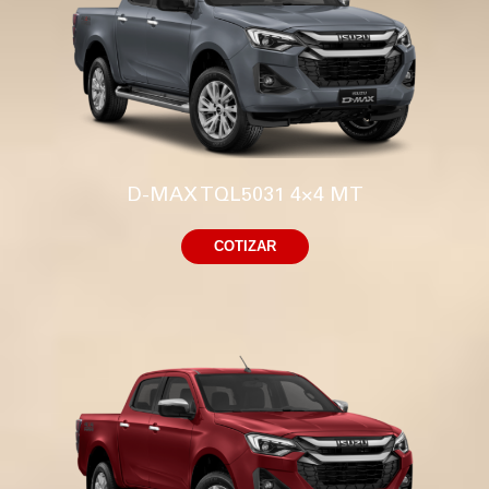
D-MAX TQL5031 4×4 MT
COTIZAR