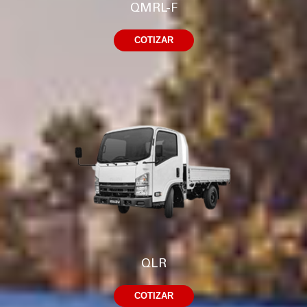
QMRL-F
COTIZAR
QLR
COTIZAR