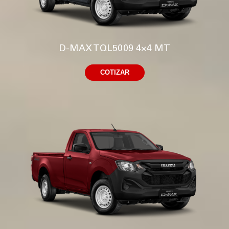
D-MAX TQL5009 4×4 MT
COTIZAR