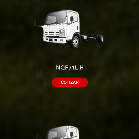
NQR71L-H
COTIZAR