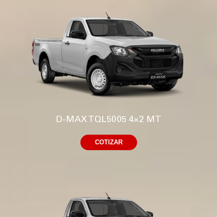
D-MAX TQL5005 4×2 MT
COTIZAR